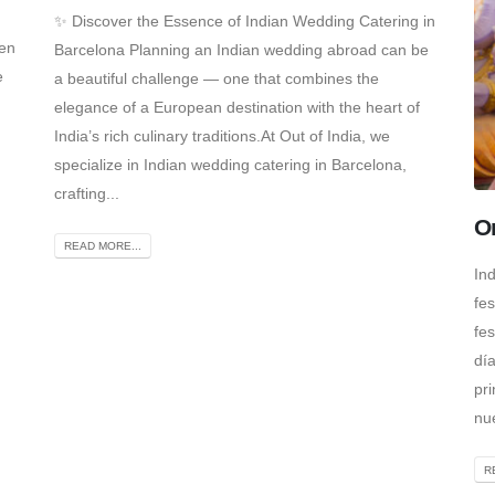
✨ Discover the Essence of Indian Wedding Catering in
 en
Barcelona Planning an Indian wedding abroad can be
e
a beautiful challenge — one that combines the
elegance of a European destination with the heart of
India’s rich culinary traditions.At Out of India, we
specialize in Indian wedding catering in Barcelona,
crafting...
On
READ MORE...
In
fes
fe
dí
pri
nue
R