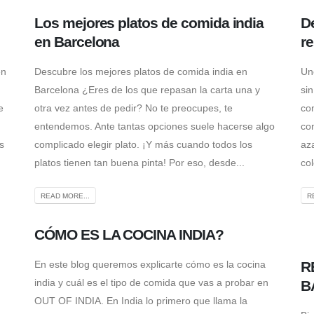
Los mejores platos de comida india
De
en Barcelona
re
en
Descubre los mejores platos de comida india en
Uno
Barcelona ¿Eres de los que repasan la carta una y
sin
e
otra vez antes de pedir? No te preocupes, te
co
entendemos. Ante tantas opciones suele hacerse algo
co
s
complicado elegir plato. ¡Y más cuando todos los
az
platos tienen tan buena pinta! Por eso, desde...
col
READ MORE...
R
CÓMO ES LA COCINA INDIA?
En este blog queremos explicarte cómo es la cocina
R
india y cuál es el tipo de comida que vas a probar en
B
OUT OF INDIA. En India lo primero que llama la