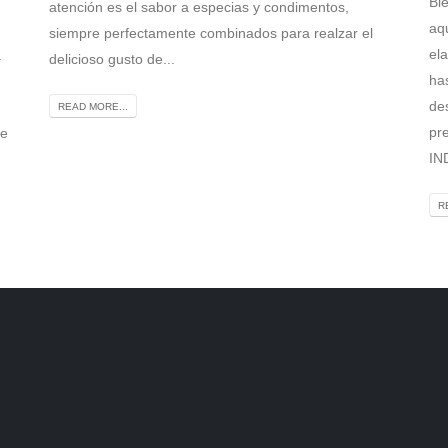
Bi
atención es el sabor a especias y condimentos,
aq
siempre perfectamente combinados para realzar el
el
a
delicioso gusto de...
ha
de
READ MORE...
pr
te
IN
R