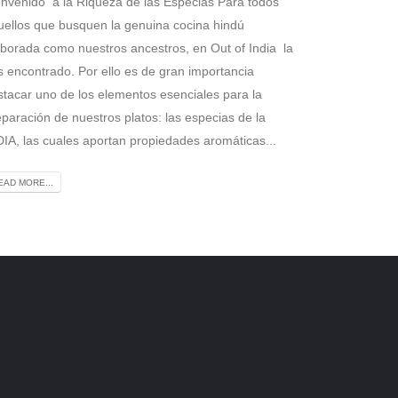
envenido a la Riqueza de las Especias Para todos
uellos que busquen la genuina cocina hindú
aborada como nuestros ancestros, en Out of India la
s encontrado. Por ello es de gran importancia
stacar uno de los elementos esenciales para la
eparación de nuestros platos: las especias de la
DIA, las cuales aportan propiedades aromáticas...
EAD MORE...